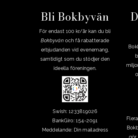
Bli Bokbyvän
D
För endast 100 kr/år kan du bli
Bokbyvän
och få rabatterade
Bokb
erbjudanden vid evenemang,
b
samtidigt som du stödjer den
milj
ideella föreningen.
0
Swish: 1233819026
Fler
BankGiro: 154-2091
Bokb
Meddelande: Din mailadress
gör