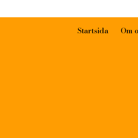
Startsida
Om o
04 APRIL, 2025
IN
BOKHUSET
,
BORRBY BOKBY
,
FÖRFATTARBESÖK