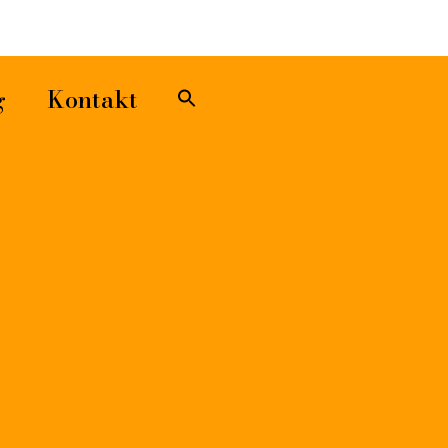
Sök
efter:
Sökknapp
g
Kontakt
ARS, 2025
IN
EVENEMANG
,
FÖRFATTARBESÖK
En fantastisk lördag