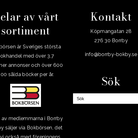
elar av vårt
Kontakt
sortiment
Köpmangatan 28
276 30 Borrby
örsen är Sveriges största
info@borrby-bokby.se
okhandel med över 3,7
oner annonser och över 600
00 sålda böcker per år.
Sök
Sök
efter:
a av medlemmarna i Borrby
y säljer via Bokbörsen, det
 vi också med föreningens