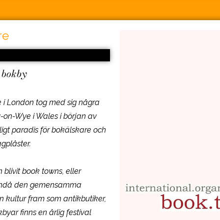
re
 bokby
e i London tog med sig några
ay-on-Wye i Wales i början av
mligt paradis för bokälskare och
gplåster.
blivit book towns, eller
är ändå den gemensamma
kultur fram som antikbutiker,
yar finns en årlig festival