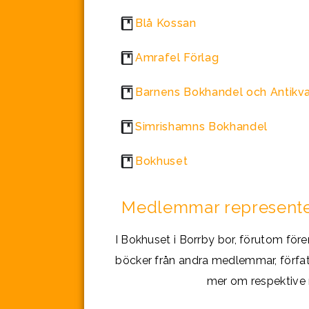
Blå Kossan
Amrafel Förlag
Barnens Bokhandel och Antikva
Simrishamns Bokhandel
Bokhuset
Medlemmar represente
I Bokhuset i Borrby bor, förutom för
böcker från andra medlemmar, förfat
mer om respektive