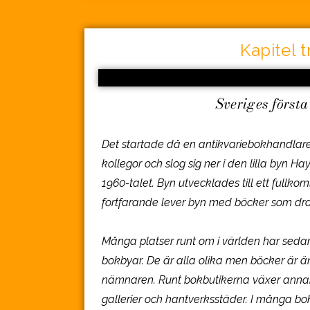
Kapitel t
Sveriges första
Det startade då en antikvariebokhandlar
kollegor och slog sig ner i den lilla byn H
1960-talet. Byn utvecklades till ett fullko
fortfarande lever byn med böcker som dra
Många platser runt om i världen har sedan 
bokbyar. De är alla olika men böcker 
nämnaren. Runt bokbutikerna växer annan 
gallerier och hantverksstäder. I många bokb