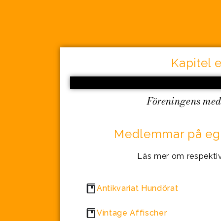
Kapitel e
Föreningens me
Medlemmar på egn
Läs mer om respekti
Antikvariat Hundörat
Vintage Affischer