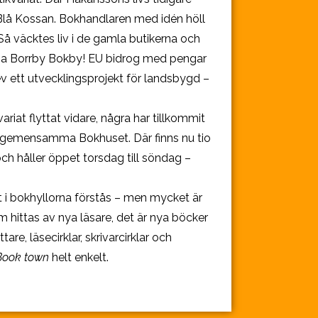
Blå Kossan. Bokhandlaren med idén höll
t. Så väcktes liv i de gamla butikerna och
ga Borrby Bokby! EU bidrog med pengar
ev ett utvecklingsprojekt för landsbygd –
ariat flyttat vidare, några har tillkommit
t gemensamma Bokhuset. Där finns nu tio
ch håller öppet torsdag till söndag –
lt i bokhyllorna förstås – men mycket är
om hittas av nya läsare, det är nya böcker
are, läsecirklar, skrivarcirklar och
Book town
helt enkelt.