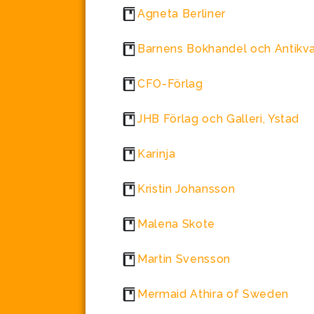
Agneta Berliner
Barnens Bokhandel och Antikva
CFO-Förlag
JHB Förlag och Galleri, Ystad
Karinja
Kristin Johansson
Malena Skote
Martin Svensson
Mermaid Athira of Sweden