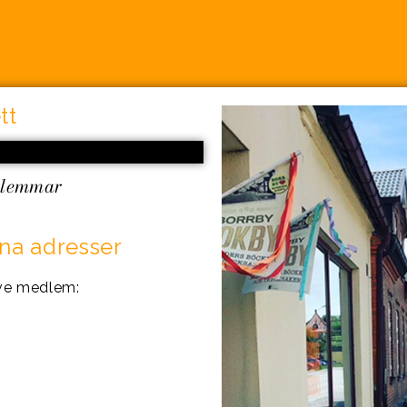
tt
dlemmar
a adresser
ve medlem: