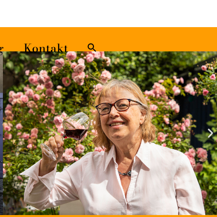
Sök
efter:
Sökknapp
g
Kontakt