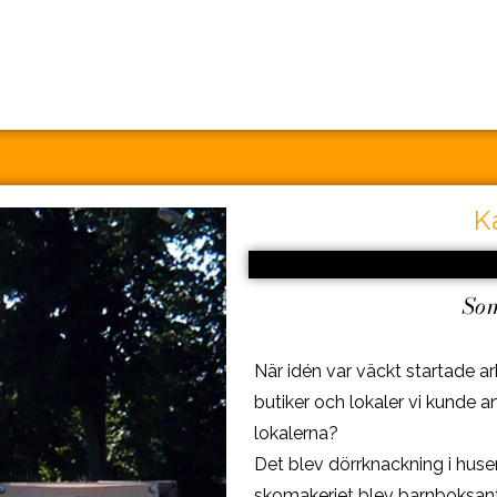
K
So
När idén var väckt startade ar
butiker och lokaler vi kunde 
lokalerna?
Det blev dörrknackning i huse
skomakeriet blev barnboksanti