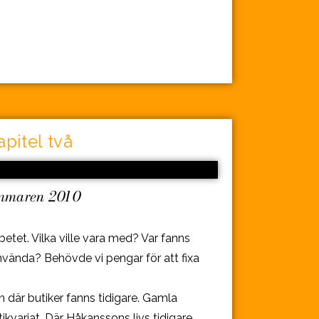
apitel två
mmaren 2010
betet. Vilka ville vara med? Var fanns
använda? Behövde vi pengar för att fixa
n där butiker fanns tidigare. Gamla
kvariat. Där Håkanssons livs tidigare