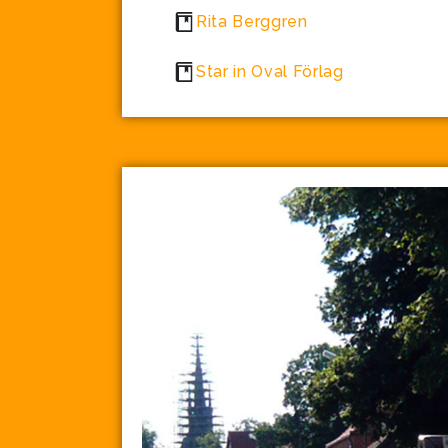
Rita Berggren
Star in Oval Förlag