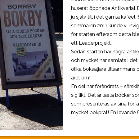
huserat öppnade Antikvariat 
ju själv till i det gamla kafée
sommaren 2011 kunde vi invi
för starten eftersom detta bl
ett Leaderprojekt.
Sedan starten har några antikv
och mycket har samlats i de
olika boksäljare tillsammans o
året om!
En del har förändrats – särski
sig likt. Det är lästa böcker s
som presenteras av sina författ
mycket bokprat! En levande