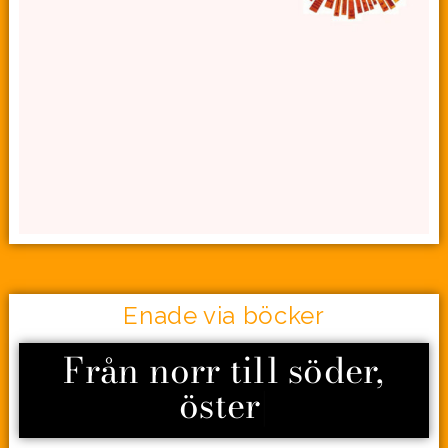
Enade via böcker
Från norr till söder,
öster til
|