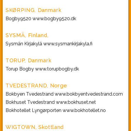
SKØRPING, Danmark
Bogby9520
www.bogby9520.dk
SYSMÄ, Finland,
Sysmän Kirjakylä
www.sysmankirjakyla.fi
TORUP, Danmark
Torup Bogby
www.torupbogby.dk
TVEDESTRAND, Norge
Bokbyen Tvedestrand
www.bokbyentvedestrand.com
Bokhuset Tvedestrand
www.bokhuset.net
Bokhotellet Lyngørporten
www.bokhotellet.no
WIGTOWN, Skottland