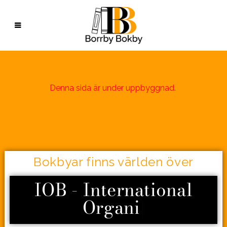
Denna sida är under uppbyggnad.
Bokbyar finns världen över
IOB - International
Organisat
|