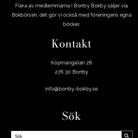
Flera av medlemmarna i Borrby Bokby säljer via
Bokbörsen, det gör vi också med föreningens egna
böcker.
Kontakt
Köpmangatan 28
276 30 Borrby
info@borrby-bokby.se
Sök
Sökknap
Sök
efter: