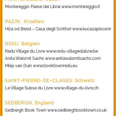
Montereggio Paese dei Librai
www.montereggio.it
PAZIN , Kroatien
Hiža od Besid – Casa degli Scrittori
www.kucazapisce.hr
REDU, Belgien
Redu Village du Livre
www.redu-villagedulivre.be
Anita Walsmit Sachs
www.anitawalsmitsachs.com
Miep van Duin
www.booktownredu.eu
SAINT–PIERRE–DE–CLAGES, Schweiz
Le Village Suisse du Livre
www.village-du-livre.ch
SEDBERGH, England
Sedbergh Book Town
www.sedberghbooktown.co.uk