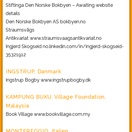
Stiftinga Den Norske Bokbyen – Awaiting website
details
Den Norske Bokbyen AS
bokbyen.no
Straumsvågs
Antikvariat
www.straumsvaagsantikvariat.no
Ingjerd Skogseid
no.linkedin.com/in/ingjerd-skogseid-
35321912
INGSTRUP, Danmark
Ingstrup Bogby
www.ingstrupbogby.dk
KAMPUNG BUKU, Village Foundation,
Malaysia
Book Village
www.bookvillage.com.my
MONTEREGGIO, Italien