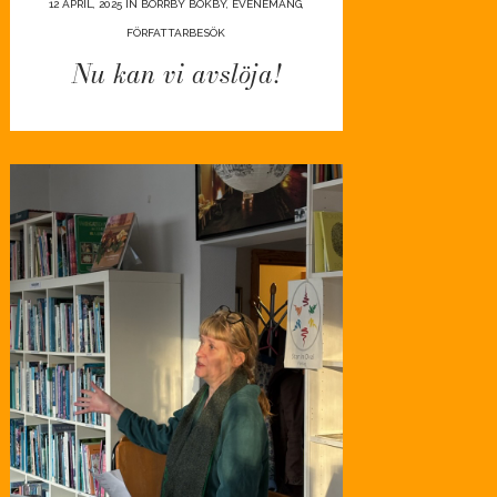
12 APRIL, 2025
IN
BORRBY BOKBY
,
EVENEMANG
,
FÖRFATTARBESÖK
Nu kan vi avslöja!