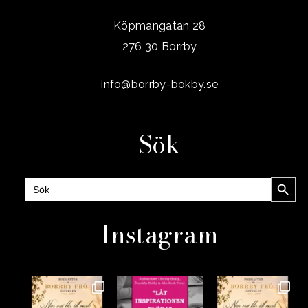
Köpmangatan 28
276 30 Borrby
info@borrby-bokby.se
Sök
Sökknap
Sök
efter:
Instagram