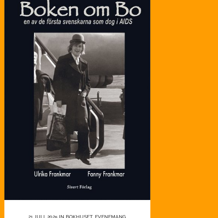
21 JULI, 2025
IN
BOKHUSET
,
EVENEMANG
,