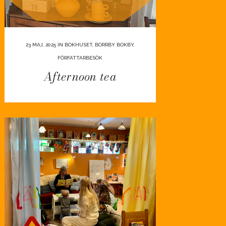
23 MAJ, 2025
IN
BOKHUSET
,
BORRBY BOKBY
,
FÖRFATTARBESÖK
Afternoon tea