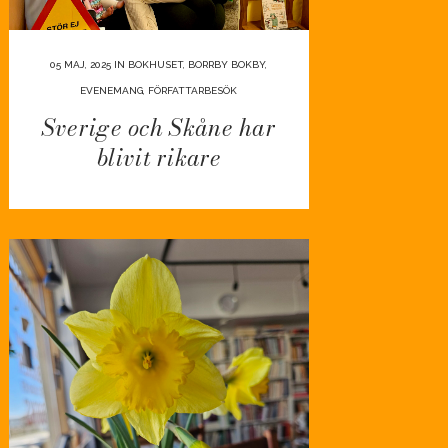
05 MAJ, 2025
IN
BOKHUSET
,
BORRBY BOKBY
,
EVENEMANG
,
FÖRFATTARBESÖK
Sverige och Skåne har
blivit rikare