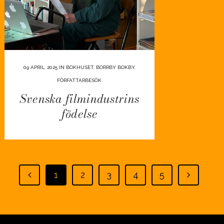
09 APRIL, 2025
IN
BOKHUSET
,
BORRBY BOKBY
,
FÖRFATTARBESÖK
Svenska filmindustrins
födelse
1
2
3
4
5