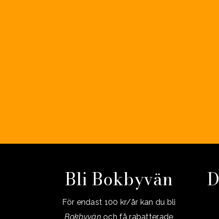
27 AUGUSTI, 2013
IN
BOKHUSET
,
FÖRFATTARBESÖK
Boksläpp av bok om
Toscana
Bli Bokbyvän
D
För endast 100 kr/år kan du bli
Bokbyvän
och få rabatterade