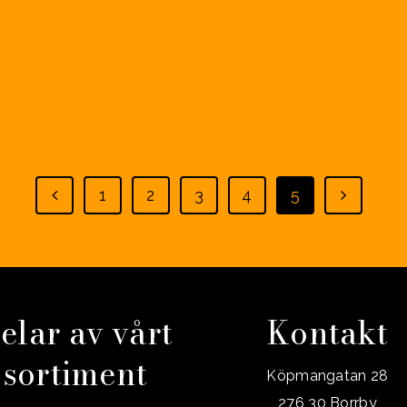
1
2
3
4
5
elar av vårt
Kontakt
sortiment
Köpmangatan 28
276 30 Borrby