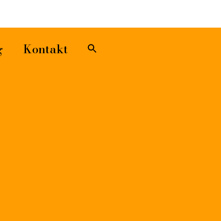
Sök
efter:
Sökknapp
g
Kontakt