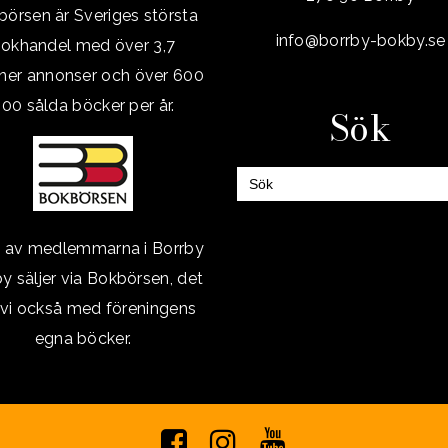
örsen är Sveriges största
info@borrby-bokby.se
okhandel med över 3,7
oner annonser och över 600
00 sålda böcker per år.
Sök
Sök
efter:
a av medlemmarna i Borrby
y säljer via Bokbörsen, det
 vi också med föreningens
egna böcker.