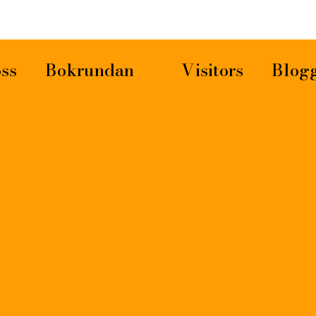
ss
Bokrundan
Visitors
Blog
07 APRIL, 2024
IN
FÖRFATTARBESÖK
Poesieftermiddag i