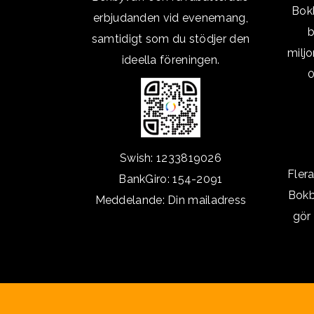
Bokb
erbjudanden vid evenemang,
b
samtidigt som du stödjer den
milj
ideella föreningen.
0
Swish: 1233819026
Fler
BankGiro: 154-2091
Bokb
Meddelande: Din mailadress
gör