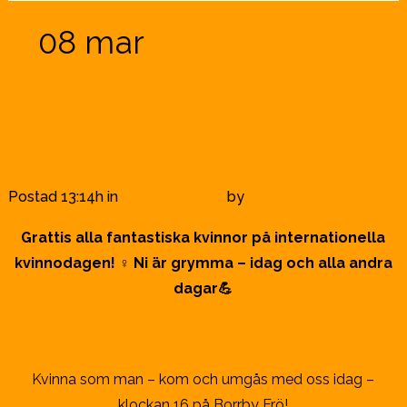
08 mar
Internationella
kvinnodagen tillsammans
med Louise Lindblom och
de vanartiga flickorna
Postad 13:14h
in
Författarbesök
by
info@borrby-bokby.se
Grattis alla fantastiska kvinnor på internationella
kvinnodagen! ♀️ Ni är grymma – idag och alla andra
dagar💪
Kvinna som man – kom och umgås med oss idag –
klockan 16 på Borrby Frö!