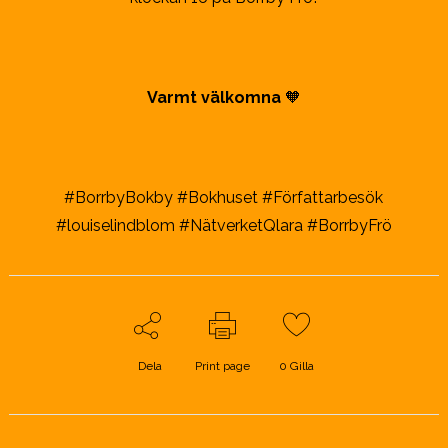
Varmt välkomna
🧡
#BorrbyBokby #Bokhuset #Författarbesök
#louiselindblom #NätverketQlara #BorrbyFrö
Dela
Print page
0
Gilla