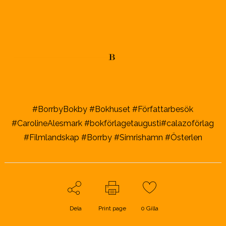
#BorrbyBokby #Bokhuset #Författarbesök
#CarolineAlesmark #bokförlagetaugusti#calazoförlag
#Filmlandskap #Borrby #Simrishamn #Österlen
Dela
Print page
0
Gilla