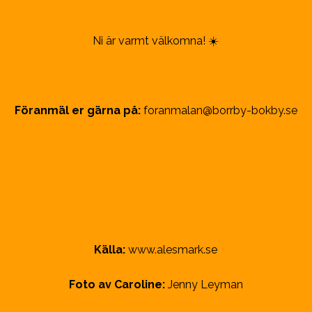
Ni är varmt välkomna! ☀️
Föranmäl er gärna på:
foranmalan@borrby-bokby.se
Källa:
www.alesmark.se
Foto av Caroline:
Jenny Leyman