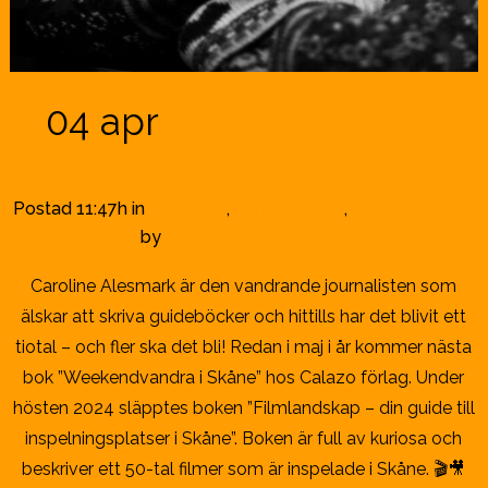
04 apr
Den vandrande
skribenten
Postad 11:47h
in
Bokhuset
,
Borrby Bokby
,
Författarbesök
by
info@borrby-bokby.se
Caroline Alesmark är den vandrande journalisten som
älskar att skriva guideböcker och hittills har det blivit ett
tiotal – och fler ska det bli! Redan i maj i år kommer nästa
bok ”Weekendvandra i Skåne” hos Calazo förlag. Under
hösten 2024 släpptes boken ”Filmlandskap – din guide till
inspelningsplatser i Skåne”. Boken är full av kuriosa och
beskriver ett 50-tal filmer som är inspelade i Skåne. 🎬🎥