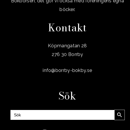
Bokbörsen, det gör vi också med föreningens egna
böcker.
Kontakt
Köpmangatan 28
276 30 Borrby
info@borrby-bokby.se
Sök
Sökknap
Sök
efter: