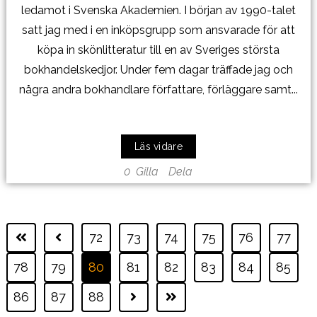
ledamot i Svenska Akademien. I början av 1990-talet
satt jag med i en inköpsgrupp som ansvarade för att
köpa in skönlitteratur till en av Sveriges största
bokhandelskedjor. Under fem dagar träffade jag och
några andra bokhandlare författare, förläggare samt...
Läs vidare
0
Gilla
Dela
72
73
74
75
76
77
78
79
80
81
82
83
84
85
86
87
88