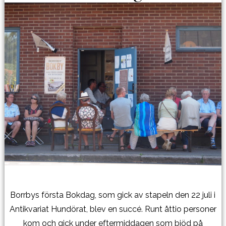
Borrbys första Bokdag, som gick av stapeln den 22 juli i
Antikvariat Hundörat, blev en succé. Runt åttio personer
kom och gick under eftermiddagen som bjöd på