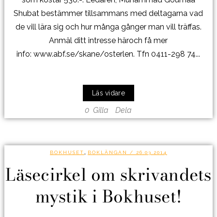
Shubat bestämmer tillsammans med deltagarna vad
de vill lära sig och hur många gånger man vill träffas.
Anmäl ditt intresse häroch få mer
info: www.abf.se/skane/osterlen. Tfn 0411-298 74...
Läs vidare
0
Gilla
Dela
,
BOKHUSET
BOKLÄNGAN
/ 26.03.2014
Läsecirkel om skrivandets
mystik i Bokhuset!