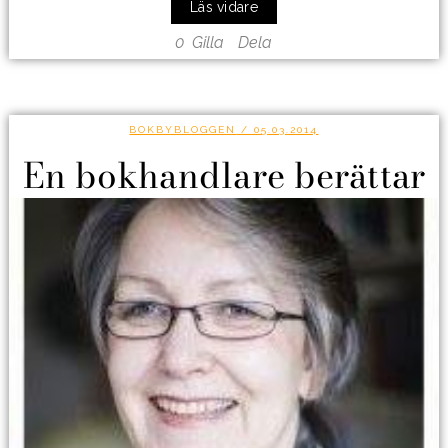
Läs vidare
0
Gilla
Dela
BOKBYBLOGGEN
/ 05.03.2014
En bokhandlare berättar