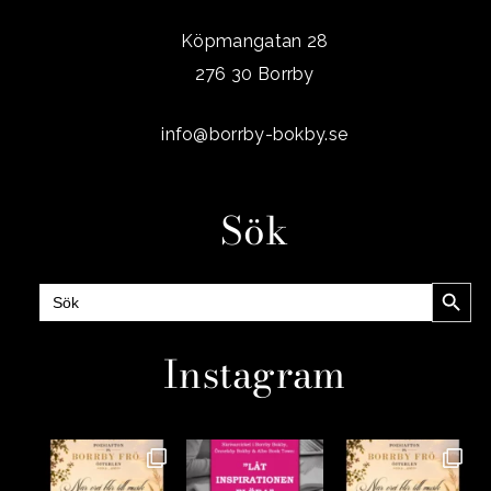
Köpmangatan 28
276 30 Borrby
info@borrby-bokby.se
Sök
Sökknap
Sök
efter:
Instagram