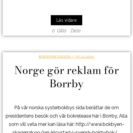
Läs vidare
0
Gilla
Dela
BOKBYBLOGGEN
/ 07.12.2012
Norge gör reklam för
Borrby
På vår norska systerbokbys sida berättar de om
presidentens besök och vår bokrelease här i Borrby. Alla
som vill veta mer kan läsa här: http://www.bokbyen-
skagerrak.no/jan-klovstad-i-svensk-bokbybok/...