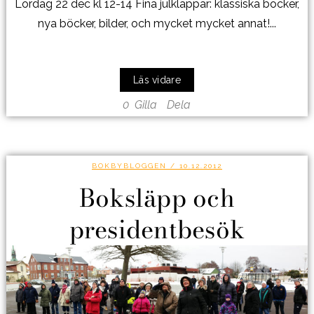
Lördag 22 dec kl 12-14 Fina julklappar: klassiska böcker,
nya böcker, bilder, och mycket mycket annat!...
Läs vidare
0
Gilla
Dela
BOKBYBLOGGEN
/ 10.12.2012
Boksläpp och
presidentbesök