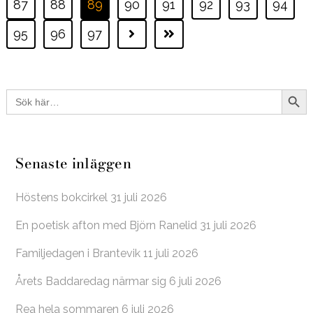
87
88
89
90
91
92
93
94
95
96
97
Sökkna
Sök
efter:
Senaste inläggen
Höstens bokcirkel
31 juli 2026
En poetisk afton med Björn Ranelid
31 juli 2026
Familjedagen i Brantevik
11 juli 2026
Årets Baddaredag närmar sig
6 juli 2026
Rea hela sommaren
6 juli 2026