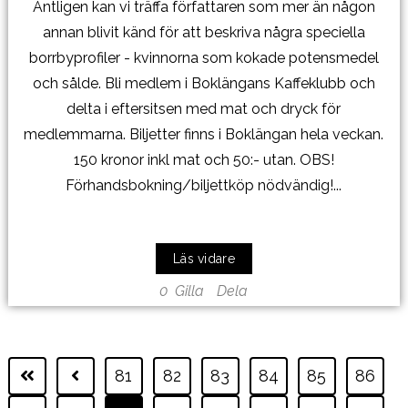
Äntligen kan vi träffa författaren som mer än någon
annan blivit känd för att beskriva några speciella
borrbyprofiler - kvinnorna som kokade potensmedel
och sålde. Bli medlem i Boklängans Kaffeklubb och
delta i eftersitsen med mat och dryck för
medlemmarna. Biljetter finns i Boklängan hela veckan.
150 kronor inkl mat och 50:- utan. OBS!
Förhandsbokning/biljettköp nödvändig!...
Läs vidare
0
Gilla
Dela
81
82
83
84
85
86