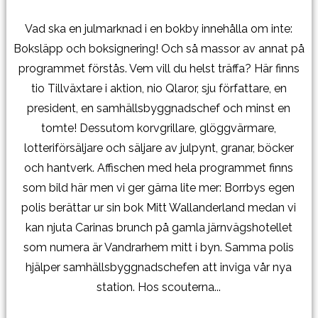
Vad ska en julmarknad i en bokby innehålla om inte:
Boksläpp och boksignering! Och så massor av annat på
programmet förstås. Vem vill du helst träffa? Här finns
tio Tillväxtare i aktion, nio Qlaror, sju författare, en
president, en samhällsbyggnadschef och minst en
tomte! Dessutom korvgrillare, glöggvärmare,
lotteriförsäljare och säljare av julpynt, granar, böcker
och hantverk. Affischen med hela programmet finns
som bild här men vi ger gärna lite mer: Borrbys egen
polis berättar ur sin bok Mitt Wallanderland medan vi
kan njuta Carinas brunch på gamla järnvägshotellet
som numera är Vandrarhem mitt i byn. Samma polis
hjälper samhällsbyggnadschefen att inviga vår nya
station. Hos scouterna...