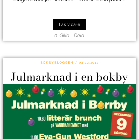
Läs vidare
0
Gilla
Dela
BOKBYBLOGGEN
/ 04.12.2012
Julmarknad i en bokby