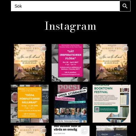
Sökknap
Sök
efter:
Instagram