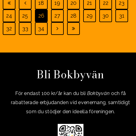
18
19
20
21
22
23
24
25
26
27
28
29
30
31
32
33
34
Bli Bokbyvän
För endast 100 kr/år kan du bli
Bokbyvän
och få
rabatterade erbjudanden vid evenemang, samtidigt
som du stödjer den ideella föreningen.