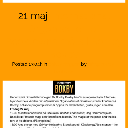
21 maj
International
Organisation of
Booktowns möts i Borrby
Bokby
Postad 13:04h
in
Bokbybloggen
by
info@borrby-
bokby.se