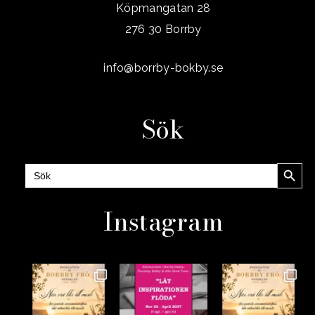
Köpmangatan 28
276 30 Borrby
info@borrby-bokby.se
Sök
Sökknap
Sök
efter:
Instagram