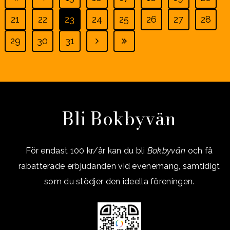
21
22
23
24
25
26
27
28
29
30
31
Bli Bokbyvän
För endast 100 kr/år kan du bli
Bokbyvän
och få
rabatterade erbjudanden vid evenemang, samtidigt
som du stödjer den ideella föreningen.