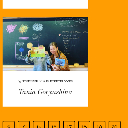
09 NOVEMBER, 2022
IN
BOKBYBLOGGEN
Tania Goryushina
15
16
17
18
19
20