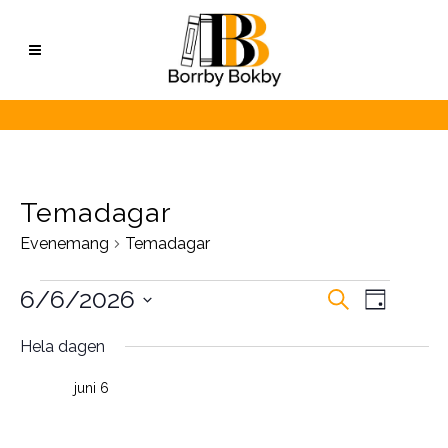
Temadagar
Evenemang
Temadagar
Evenemang
Evene
6/6/2026
Sök
Evenem
Dag
vynavig
Välj
för
Search
Hela dagen
datum.
juni
and
juni 6
Sveriges Nationaldag
6,
Views