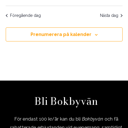
2026
Naviga
Föregående dag
Nästa dag
Prenumerera på kalender
Bli Bokbyvän
För endast 100 kr/år kan du bli
Bokbyvän
och få
rabatterade erbjudanden vid evenemang, samtidigt