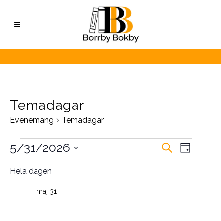
Temadagar
Evenemang
Temadagar
Evenemang
Evene
5/31/2026
Sök
Evenem
Dag
vynavig
Välj
för
Search
Hela dagen
datum.
maj
and
maj 31
Morsdag
31,
Views