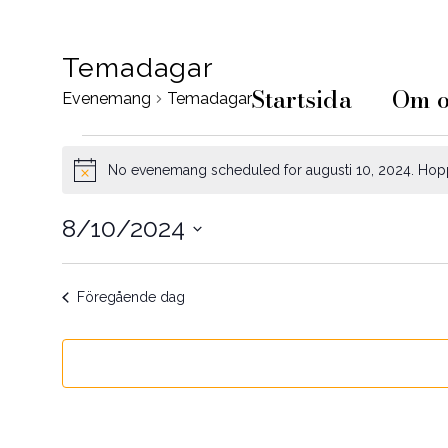
Temadagar
Startsida
Om o
Evenemang
Temadagar
Evenemang
No evenemang scheduled for augusti 10, 2024. Hopp
Notis
för
8/10/2024
augusti
Välj
10,
datum.
Föregående dag
2024