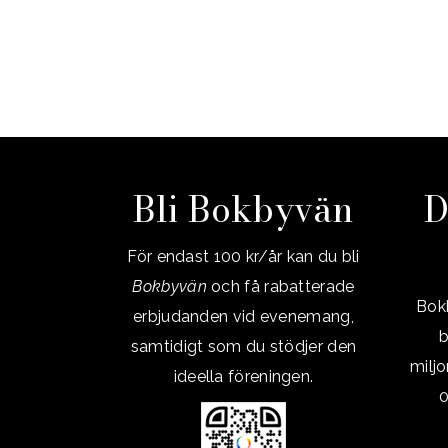
Bli Bokbyvän
D
För endast 100 kr/år kan du bli
Bokbyvän
och få rabatterade
Bokb
erbjudanden vid evenemang,
b
samtidigt som du stödjer den
milj
ideella föreningen.
0