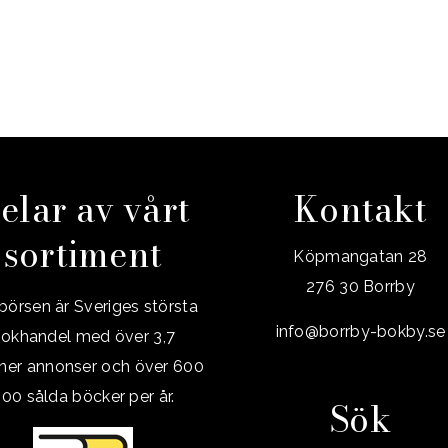
elar av vårt
Kontakt
sortiment
Köpmangatan 28
276 30 Borrby
örsen är Sveriges största
info@borrby-bokby.se
okhandel med över 3,7
oner annonser och över 600
00 sålda böcker per år.
Sök