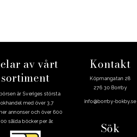
elar av vårt
Kontakt
sortiment
Köpmangatan 28
276 30 Borrby
örsen är Sveriges största
info@borrby-bokby.se
okhandel med över 3,7
oner annonser och över 600
00 sålda böcker per år.
Sök