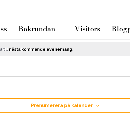
ss
Bokrundan
Visitors
Blog
 till
nästa kommande evenemang
.
Prenumerera på kalender