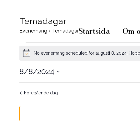
Temadagar
Startsida
Om o
Evenemang
Temadagar
Evenemang
No evenemang scheduled for augusti 8, 2024. Hoppa
Notis
för
8/8/2024
augusti
Välj
8,
datum.
Föregående dag
2024