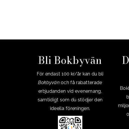
Bli Bokbyvän
D
För endast 100 kr/år kan du bli
Bokbyvän
och få rabatterade
Bokb
erbjudanden vid evenemang,
b
samtidigt som du stödjer den
milj
ideella föreningen.
0