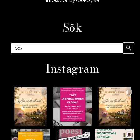
info@borrby-bokby.se
Sök
Sökknap
Sök
efter:
Instagram