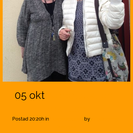
05 okt
Nobelauktion i
Bokhuset
Postad 20:20h
in
Bokbybloggen
by
info@borrby-
bokby.se