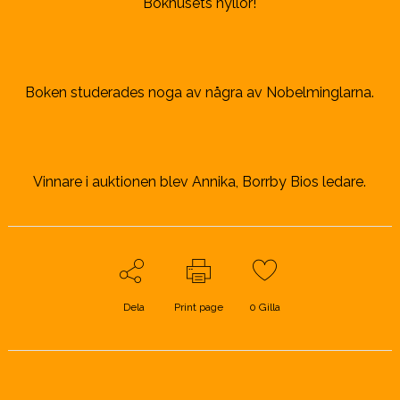
Bokhusets hyllor!
Boken studerades noga av några av Nobelminglarna.
Vinnare i auktionen blev Annika, Borrby Bios ledare.
Dela
Print page
0
Gilla