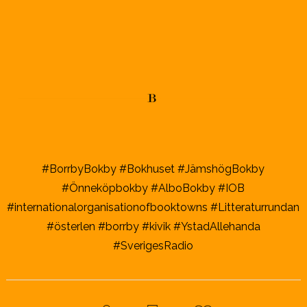
#BorrbyBokby #Bokhuset #JämshögBokby
#Önneköpbokby #AlboBokby #IOB
#internationalorganisationofbooktowns #Litteraturrundan
#österlen #borrby #kivik #YstadAllehanda
#SverigesRadio