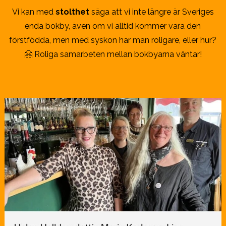
Vi kan med
stolthet
säga att vi inte längre är Sveriges
enda bokby, även om vi alltid kommer vara den
förstfödda, men med syskon har man roligare, eller hur?
🤗 Roliga samarbeten mellan bokbyarna väntar!