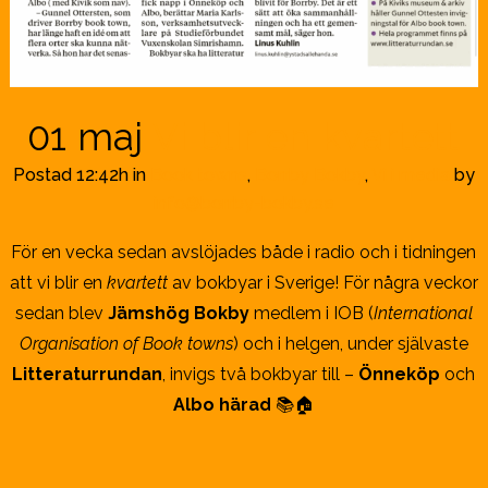
01 maj
Vi blir en kvartett
Postad 12:42h
in
Book towns
,
Borrby Bokby
,
Vi i media
by
info@borrby-bokby.se
För en vecka sedan avslöjades både i radio och i tidningen
att vi blir en
kvartett
av bokbyar i Sverige! För några veckor
sedan blev
Jämshög Bokby
medlem i IOB (
International
Organisation of Book towns
) och i helgen, under självaste
Litteraturrundan
, invigs två bokbyar till –
Önneköp
och
Albo härad
📚🏠