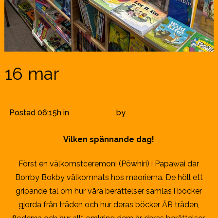
16 mar
Välkomstceremoni
och rundvandring
Postad 06:15h
in
Book towns
by
info@borrby-bokby.se
Vilken spännande dag!
Först en välkomstceremoni (Pōwhiri) i Papawai där
Borrby Bokby välkomnats hos maorierna. De höll ett
gripande tal om hur våra berättelser samlas i böcker
gjorda från träden och hur deras böcker ÄR träden,