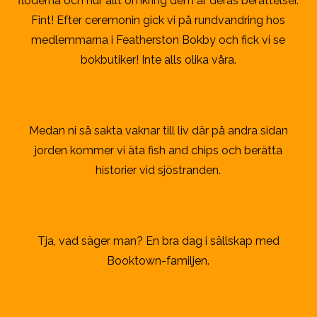
floderna och hur allt omkring dem är deras berättelser.
Fint! Efter ceremonin gick vi på rundvandring hos
medlemmarna i Featherston Bokby och fick vi se
bokbutiker! Inte alls olika våra.
Medan ni så sakta vaknar till liv där på andra sidan
jorden kommer vi äta fish and chips och berätta
historier vid sjöstranden.
Tja, vad säger man? En bra dag i sällskap med
Booktown-familjen.