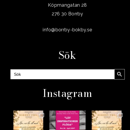
Köpmangatan 28
276 30 Borrby
info@borrby-bokby.se
Sök
Sökknap
Sök
efter:
Instagram