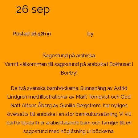
26 sep
Sagostund på
arabiska
Postad 16:42h
in
Bokbybloggen
by
info@borrby-
bokby.se
Sagostund på arabiska
Varmt välkommen till sagostund på arabiska i Bokhuset i
Borrby!
De två svenska barnböckerna, Sunnanäng av Astrid
Lindgren med illustrationer av Marit Törnqvist och God
Natt Alfons Åberg av Gunilla Bergström, har nyligen
översatts till arabiska i en stor barnkultursatsning. Vi vill
därför bjuda in er arabisktalande barn och familjer till en
sagostund med högläsning ur böckerna.