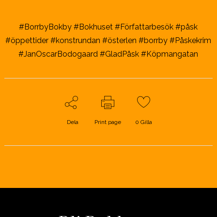
#BorrbyBokby #Bokhuset #Författarbesök #påsk
#öppettider #konstrundan #österlen #borrby #Påskekrim
#JanOscarBodogaard #GladPåsk #Köpmangatan
Dela
Print page
0
Gilla