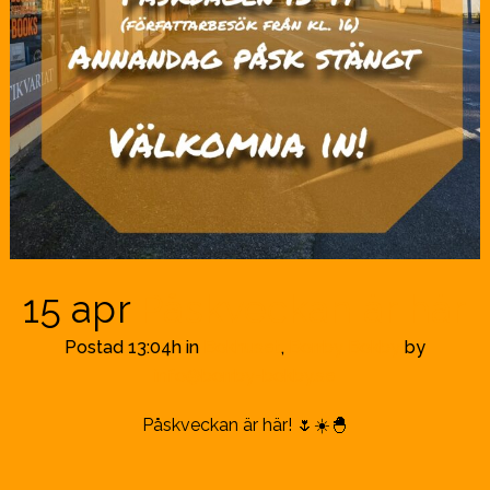
15 apr
Påskveckan är här
Postad 13:04h
in
Bokhuset
,
Borrby Bokby
by
info@borrby-bokby.se
Påskveckan är här! 🌷☀️🐣