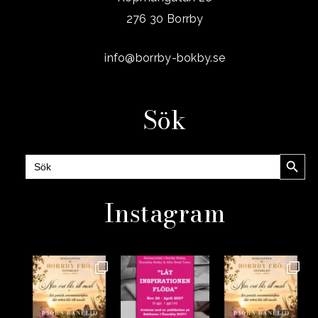
276 30 Borrby
info@borrby-bokby.se
Sök
Sökknap
Sök
efter:
Instagram