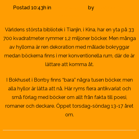
Postad 10:43h
in
Bokbybloggen
by
info@borrby-
bokby.se
Världens största bibliotek i Tianjin, i Kina, har en yta på 33
700 kvadratmeter rymmer 1,2 miljoner böcker. Men många
av hyllorna är ren dekoration med målade bokryggar
medan böckerna finns i mer konventionella rum, där de är
lättare att komma åt.
I Bokhuset i Borrby finns “bara” några tusen böcker, men
alla hyllor är lätta att nå. Här ryms flera antikvariat och
små förlag med böcker om allt från fakta till poesi,
romaner och deckare. Öppet torsdag-söndag 13-17 året
om.