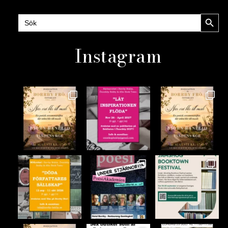
Sökknap
Sök
efter:
Instagram