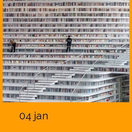
04 jan
Nytt år – nya
läsupplevelser