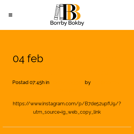
04 feb
Ny bok – finns i
Bokhuset, Borrby
Postad 07:45h
in
Bokbybloggen
by
info@borrby-
bokby.se
https://www.instagram.com/p/B7de52upfU9/?
utm_source=ig_web_copy_link