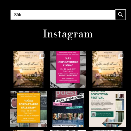
Sökknap
Sök
efter:
Instagram