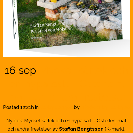
16 sep
Mycket kärlek och
en nypa salt – Österlen,
mat och andra frestelser
Postad 12:21h
in
Bokbybloggen
by
info@borrby-bokby.se
Ny bok: Mycket kärlek och en nypa salt – Österlen, mat
och andra frestelser, av
Staffan Bengtsson
(K-märkt,