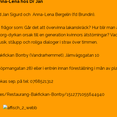
nna-Lena hos Dr Jan
 Jan Sigurd och Anna-Lena Bergelin (fd Brundin).
frågor som: Går det att övervinna lakanskräck? Hur blir man 
g-dyrkan orsak till en generation kvinnors ätstörningar? Vad
sik, ståupp och roliga dialoger i strax över timmen.
 Bakfickan Borrby (Vandrarhemmet), Järnvägsgatan 10
(Köpmangatan 28) eller i entrén innan föreställning i mån av pla
kas sep. på tel: 0768521312
es/Restaurang-Bakfickan-Borrby/1512771055644940