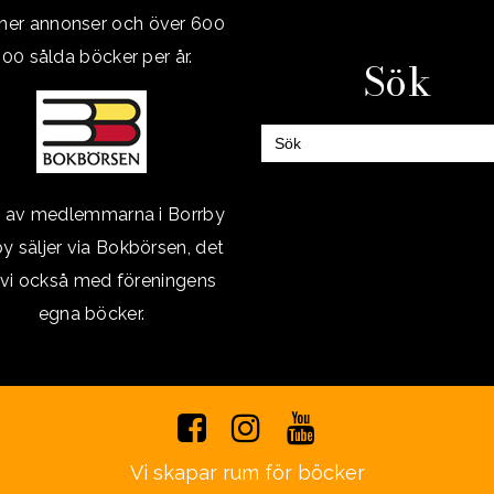
oner annonser och över 600
00 sålda böcker per år.
Sök
Sök
efter:
a av medlemmarna i Borrby
y säljer via Bokbörsen, det
 vi också med föreningens
egna böcker.
Vi skapar rum för böcker