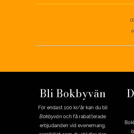
D
Bli Bokbyvän
D
För endast 100 kr/år kan du bli
Bokbyvän
och få rabatterade
Bokb
erbjudanden vid evenemang,
b