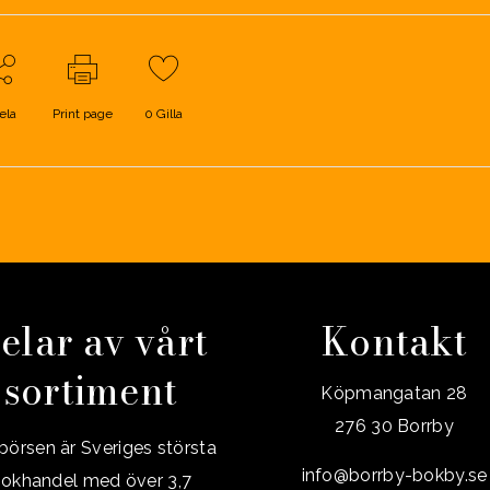
ela
Print page
0
Gilla
elar av vårt
Kontakt
sortiment
Köpmangatan 28
276 30 Borrby
örsen är Sveriges största
info@borrby-bokby.se
okhandel med över 3,7