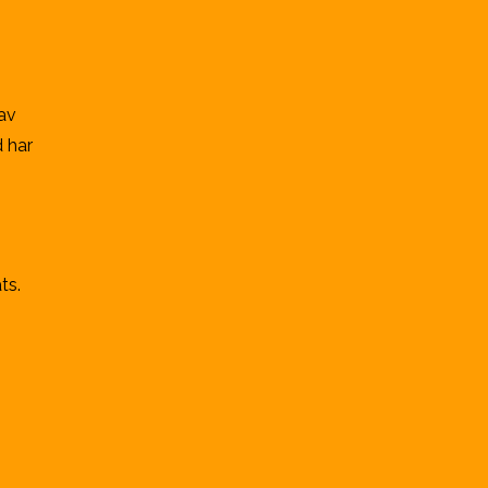
av
 har
ts.