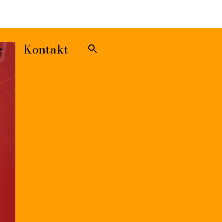
Sök
efter:
Sökknapp
g
Kontakt