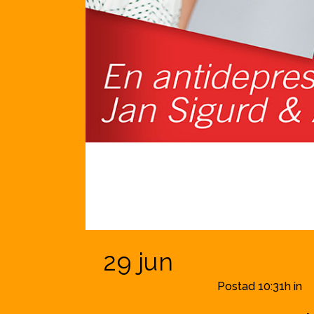
29 jun
Krogshow 4 
Postad 10:31h
in
B