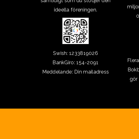
samtidigt som du stödjer den
milj
ideella föreningen.
0
Swish: 1233819026
Fler
BankGiro: 154-2091
Bokb
Meddelande: Din mailadress
gör