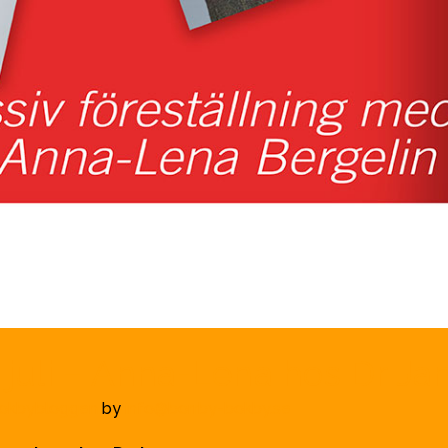
juli – Anna-Lena hos Dr Ja
okbybloggen
by
info@borrby-bokby.se