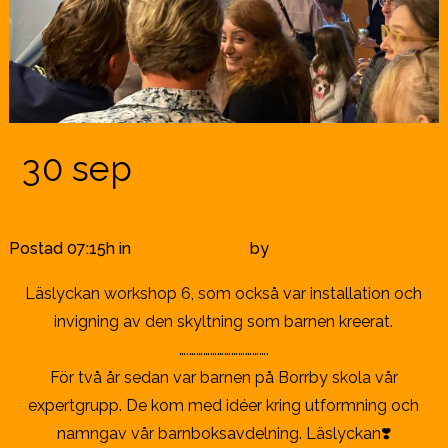
30 sep
Invigning av skylt
Läslyckan
Postad 07:15h
in
Bokbybloggen
by
info@borrby-bokby.se
Läslyckan workshop 6, som också var installation och
invigning av den skyltning som barnen kreerat.
….…………………………….
För två år sedan var barnen på Borrby skola vår
expertgrupp. De kom med idéer kring utformning och
namngav vår barnboksavdelning. Läslyckan❣️