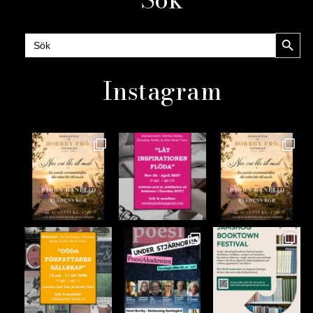
Sökknap
Sök
efter:
Instagram