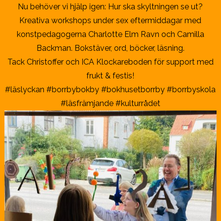
Nu behöver vi hjälp igen: Hur ska skyltningen se ut?
Kreativa workshops under sex eftermiddagar med
konstpedagogerna Charlotte Elm Ravn och Camilla
Backman. Bokstäver, ord, böcker, läsning.
Tack Christoffer och ICA Klockareboden för support med
frukt & festis!
#läslyckan #borrbybokby #bokhusetborrby #borrbyskola
#läsfrämjande #kulturrådet