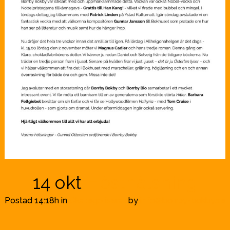
14 okt
Hösthälsning
Postad 14:18h
in
Okategoriserat
by
info@borrby-bokby.se