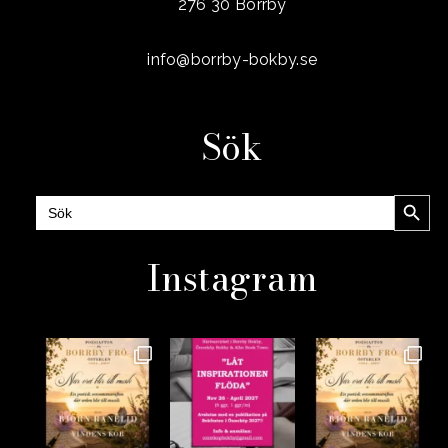
276 30 Borrby
info@borrby-bokby.se
Sök
Sökknap
Sök
efter:
Instagram