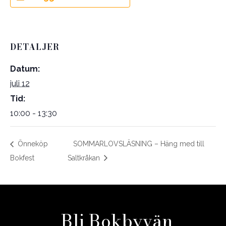
DETALJER
Datum:
juli 12
Tid:
10:00 - 13:30
Önneköp
SOMMARLOVSLÄSNING – Häng med till
Bokfest
Saltkråkan
Bli Bokbyvän