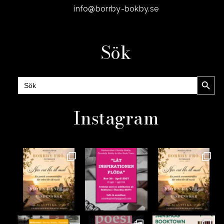
info@borrby-bokby.se
Sök
Sökknap
Sök
efter:
Instagram