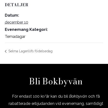
DETALJER
Datum:
december 10
Evenemang Kategori:
Temadagar
Selma Lagerlöfs födelsedag
Bli Bokbyvän
För endast 100 kr/år kan du bli
Bokbyvän
och få
rabatterade erbjudanden vid evenemang, samtidigt