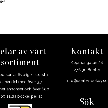
gar
elar av vårt
Kontakt
sortiment
Köpmangatan 28
276 30 Borrby
örsen är Sveriges största
info@borrby-bokby.se
okhandel med över 3,7
oner annonser och över 600
00 sålda böcker per år.
Sök