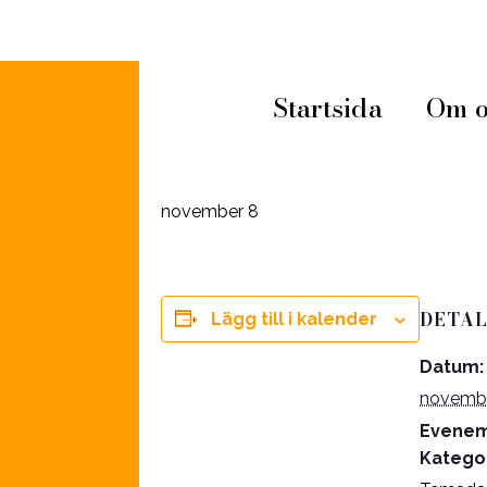
« Alla Evenemang
Startsida
Om o
Farsdag
november 8
DETAL
Lägg till i kalender
Datum:
novemb
Evene
Kategor