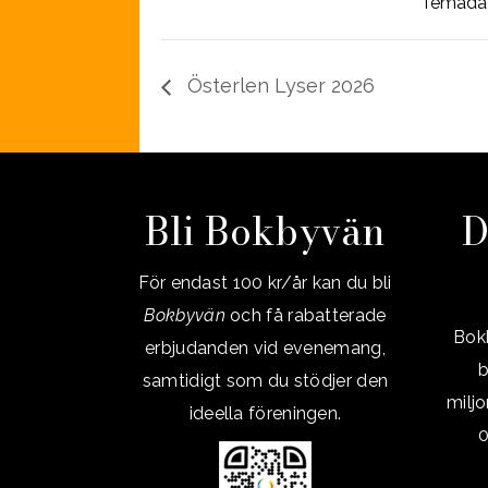
Temada
Österlen Lyser 2026
Bli Bokbyvän
D
För endast 100 kr/år kan du bli
Bokbyvän
och få rabatterade
Bokb
erbjudanden vid evenemang,
b
samtidigt som du stödjer den
milj
ideella föreningen.
0