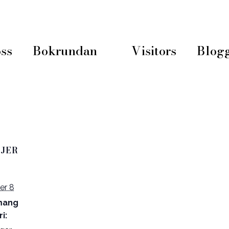
ss
Bokrundan
Visitors
Blog
JER
er 8
mang
i: