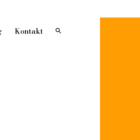
Sök
efter:
Sökknapp
g
Kontakt