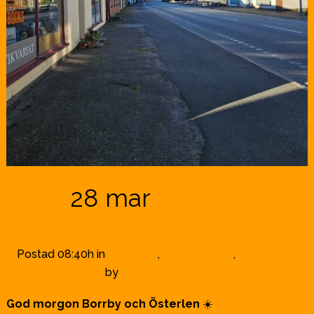
28 mar
En liten
påminnelse
Postad 08:40h
in
Bokhuset
,
Borrby Bokby
,
Politiker på
plats
by
info@borrby-bokby.se
God morgon Borrby och Österlen
☀️