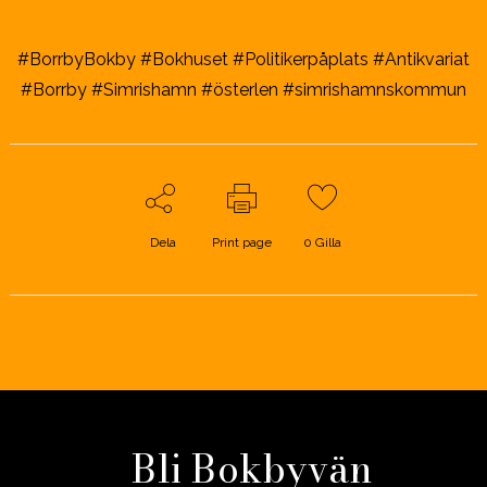
#BorrbyBokby #Bokhuset #Politikerpåplats #Antikvariat
#Borrby #Simrishamn #österlen #simrishamnskommun
Dela
Print page
0
Gilla
Bli Bokbyvän