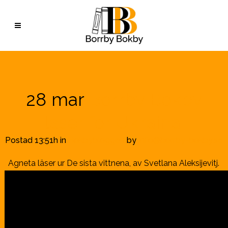
28 mar
Borrby Bokby
läser för Ukraina.
Postad 13:51h
in
Bokbybloggen
by
info@borrby-bokby.se
Agneta läser ur De sista vittnena, av Svetlana Aleksijevitj.