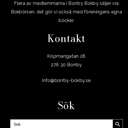
Flera av medlemmarna i Borrby Bokby säljer via
Bokbörsen, det gör vi också med föreningens egna
böcker.
Kontakt
Köpmangatan 28
276 30 Borrby
info@borrby-bokby.se
Sök
Sökknap
Sök
efter: