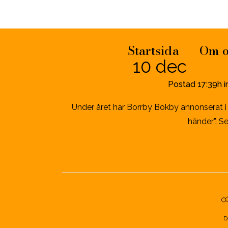
Startsida
Om o
10 dec
Anno
Postad 17:39h
i
Under året har Borrby Bokby annonserat i l
händer”. S
D