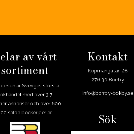
elar av vårt
Kontakt
sortiment
Köpmangatan 28
276 30 Borrby
örsen är Sveriges största
info@borrby-bokby.se
okhandel med över 3,7
oner annonser och över 600
00 sålda böcker per år.
Sök
Sök