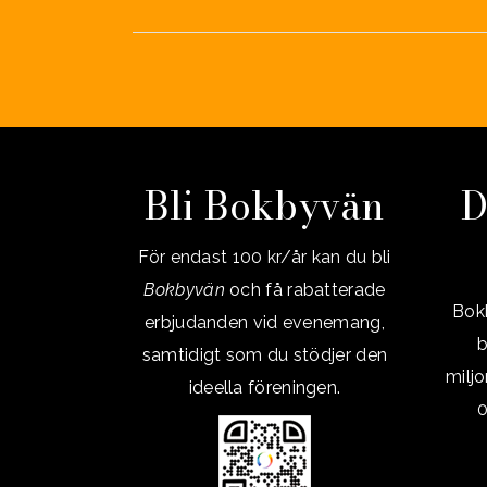
Bli Bokbyvän
D
För endast 100 kr/år kan du bli
Bokbyvän
och få rabatterade
Bokb
erbjudanden vid evenemang,
b
samtidigt som du stödjer den
milj
ideella föreningen.
0