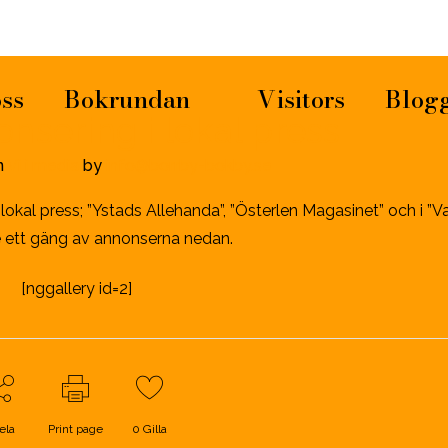
ss
Bokrundan
Visitors
Blog
nsering i lokal press
n
Vi i media
by
info@borrby-bokby.se
okal press; ”Ystads Allehanda”, ”Österlen Magasinet” och i ”V
e ett gäng av annonserna nedan.
[nggallery id=2]
ela
Print page
0
Gilla