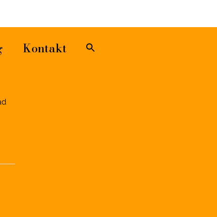
Sök
efter:
Sökknapp
g
Kontakt
ad