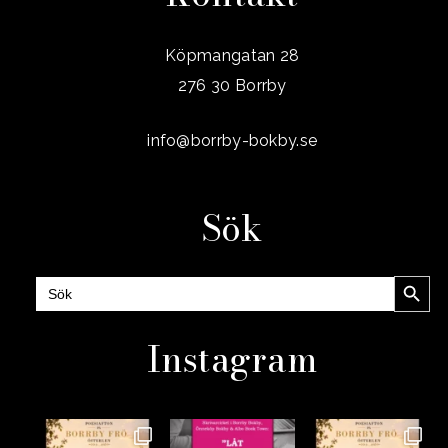
Köpmangatan 28
276 30 Borrby
info@borrby-bokby.se
Sök
Sökknap
Sök
efter:
Instagram