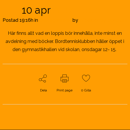
10 apr
Ajax Loppis
Postad 19:16h
in
Okategoriserat
by
info@borrby-bokby.se
Här finns allt vad en loppis bör innehålla, inte minst en
avdelning med böcker. Bordtennisklubben håller öppet i
den gymnastikhallen vid skolan, onsdagar 12- 15.
Dela
Print page
0
Gilla